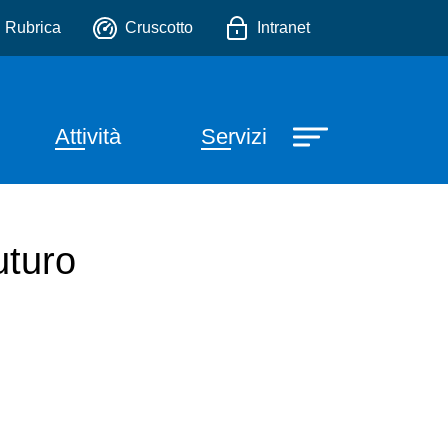
io
Rubrica
Cruscotto
Intranet
one principale
Attività
Servizi
uturo