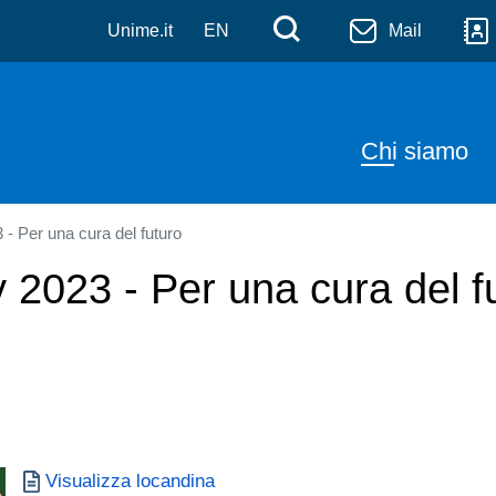
udi di bioetica - CE.S.B.
Salta al contenuto principale
Menù di serviz
Cerca
Unime.it
EN
Mail
Navigazi
Chi siamo
- Per una cura del futuro
 2023 - Per una cura del f
Visualizza locandina