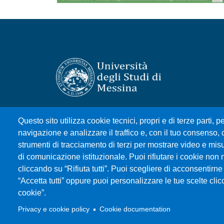
Università degli Studi di Messina
Questo sito utilizza cookie tecnici, propri e di terze parti, pe
Piazza Pugliatti, 1 - 98122 Messina
navigazione e analizzare il traffico e, con il tuo consenso, c
Cod. Fiscale 80004070837
strumenti di tracciamento di terzi per mostrare video e misura
P.IVA 00724160833
di comunicazione istituzionale. Puoi rifiutare i cookie non 
Centralino: 090 676 1
cliccando su “Rifiuta tutti”. Puoi scegliere di acconsentirne 
“Accetta tutti” oppure puoi personalizzare le tue scelte cl
cookie”.
MENÙ SOCIAL
Privacy e cookie policy
Cookie documentation