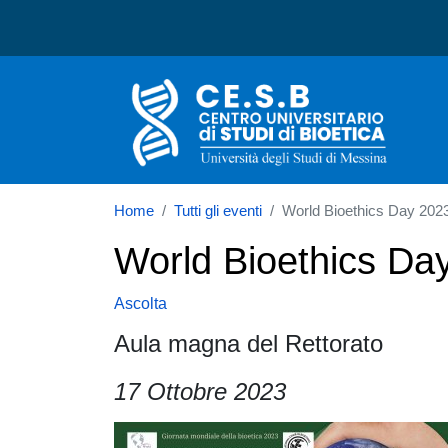
Centro universitario di st
Home
Tutti gli eventi
World Bioethics Day 2023 
World Bioethics Day
Ascolta
Aula magna del Rettorato
17 Ottobre 2023
Immagine
Documento